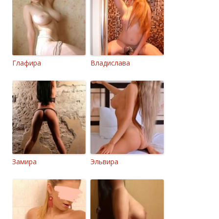
Глафира
Владислава
Замира
Эльвира