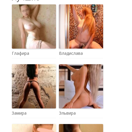
Глафира
Владислава
Замира
Эльвира