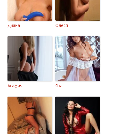
Диана
Олеся
Агафия
Яна