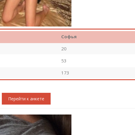
Софья
20
53
173
Перейти к анкете