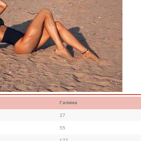
Галина
27
55
177