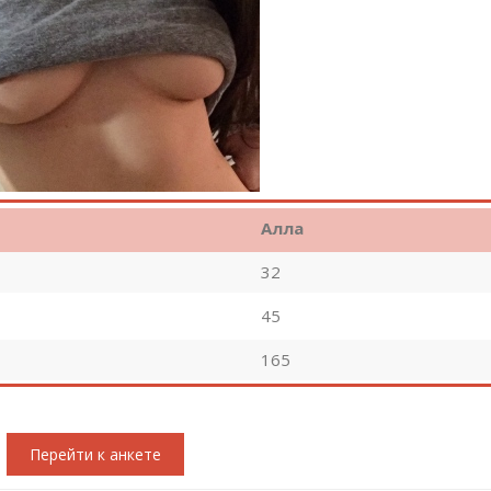
Алла
32
45
165
Перейти к анкете