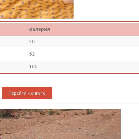
Валерия
30
52
165
Перейти к анкете