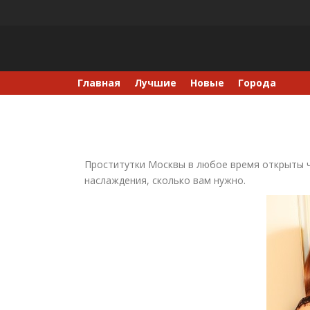
Skip
to
content
Главная
Лучшие
Новые
Города
Проститутки Москвы в любое время открыты ч
наслаждения, сколько вам нужно.