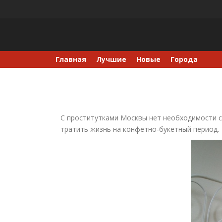
Skip
to
content
Главная
Лучшие
Новые
Города
С проститутками Москвы нет необходимости с
тратить жизнь на конфетно-букетный период.