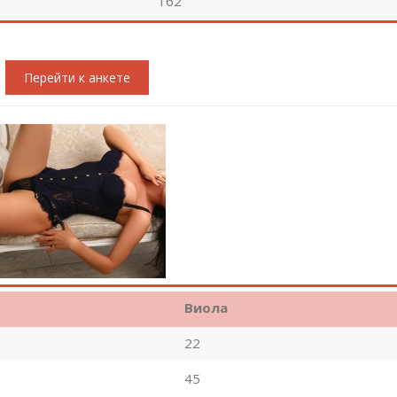
162
Перейти к анкете
Виола
22
45