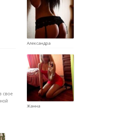
Александра
в свое
зной
Жанна