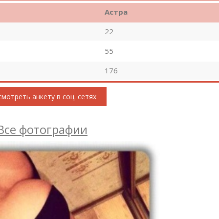
Астра
22
55
176
мотреть анкету в соц. сетях
Все фотографии