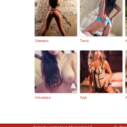
Замира
Тина
Эльмира
Ада