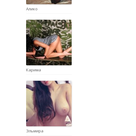
Алико
Карима
Эльмира