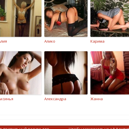
Алия
Алико
Карима
Аксинья
Александра
Жанна