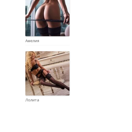
Амелия
Лолита