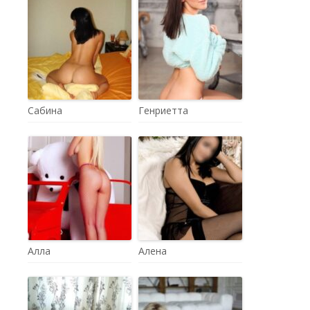
Сабина
Генриетта
Алла
Алена