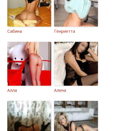
Сабина
Генриетта
Алла
Алена