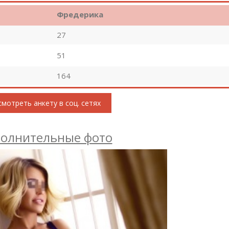
Фредерика
27
51
164
мотреть анкету в соц. сетях
олнительные фото